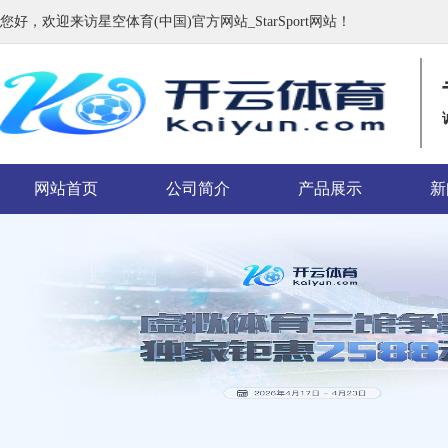
您好，欢迎来访星空体育(中国)官方网站_StarSport网站！
网站首页
公司简介
产品展示
新