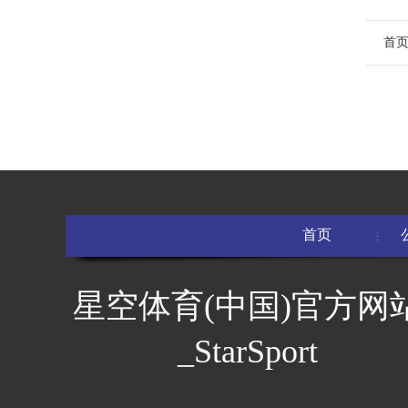
首
首页
星空体育(中国)官方网
_StarSport