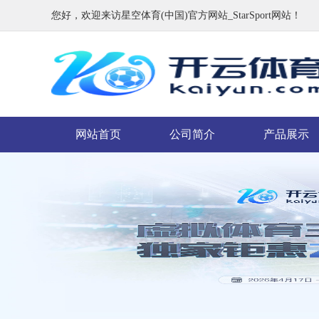
您好，欢迎来访星空体育(中国)官方网站_StarSport网站！
网站首页
公司简介
产品展示