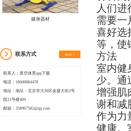
人们进
需要一
健身器材
喜好选
等，使
方法
联系方式
more +
室内健
联系人：星空体育app下载
少。通
电话：18600084478
增强肌
地址：地址：北京市大兴区金盛大街2号
院21号楼409
谢和减
邮箱：358967582@qq.com
作为力
健康。