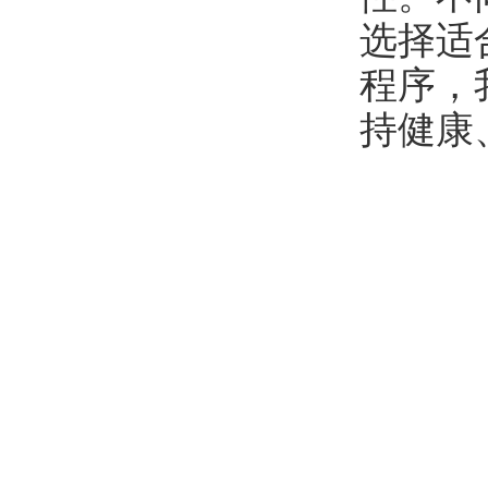
选择适
程序，
持健康