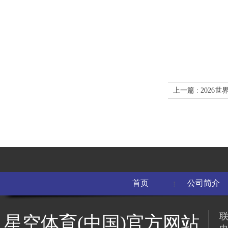
上一篇 : 202
首页
公司简介
联
星空体育(中国)官方网站