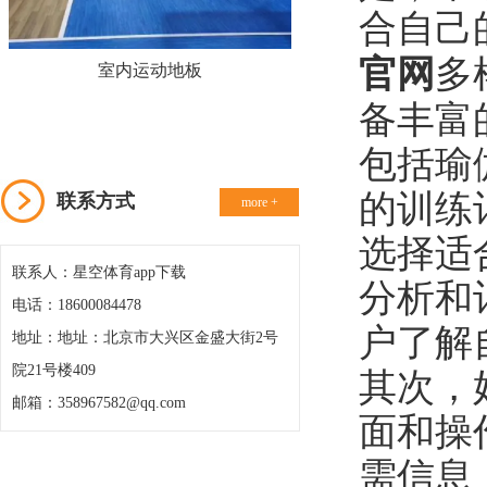
合自己
官网
多
室内运动地板
备丰富
包括瑜
的训练
联系方式
more +
选择适
联系人：星空体育app下载
分析和
电话：18600084478
户了解
地址：地址：北京市大兴区金盛大街2号
院21号楼409
其次，
邮箱：358967582@qq.com
面和操
需信息