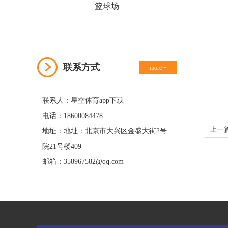
篮球场
联系方式
more +
联系人：星空体育app下载
电话：18600084478
上一篇
地址：地址：北京市大兴区金盛大街2号
院21号楼409
邮箱：358967582@qq.com