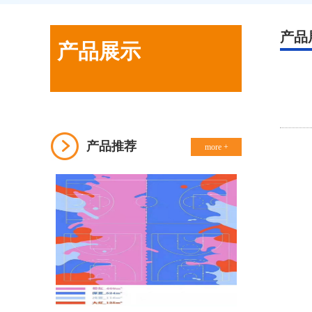
产品
产品展示
产品推荐
more +