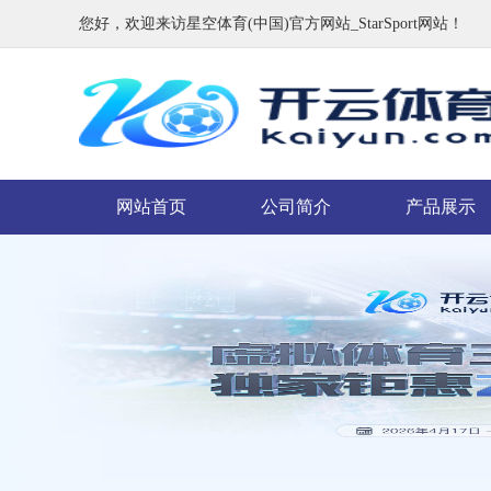
您好，欢迎来访星空体育(中国)官方网站_StarSport网站！
网站首页
公司简介
产品展示