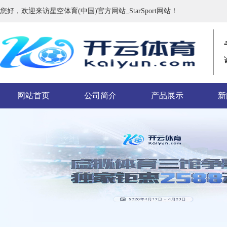
您好，欢迎来访星空体育(中国)官方网站_StarSport网站！
网站首页
公司简介
产品展示
新