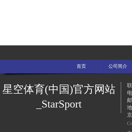
首页
公司简介
联
星空体育(中国)官方网站
电
邮
_StarSport
地
京
C